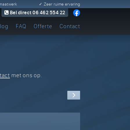
n maatwerk
✓ Zeer ruime ervaring
Bel direct 06 462 554 22
log
FAQ
Offerte
Contact
tact
met ons op.