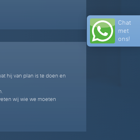
Chat
met
ons!
at hij van plan is te doen en
n.
eten wij wie we moeten