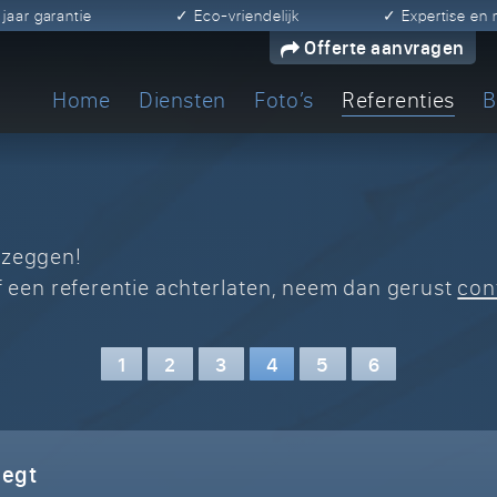
0 jaar garantie
✓ Eco-vriendelijk
✓ Expertise e
Offerte aanvragen
Home
Diensten
Foto’s
Referenties
B
 zeggen!
lf een referentie achterlaten, neem dan gerust
con
1
2
3
4
5
6
zegt