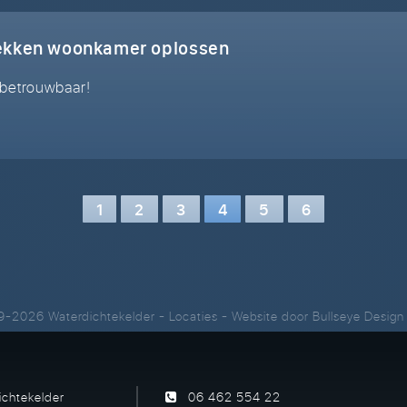
lekken woonkamer oplossen
 betrouwbaar!
1
2
3
4
5
6
9-2026 Waterdichtekelder
-
Locaties
- Website door
Bullseye Design
ichtekelder
06 462 554 22