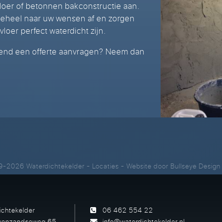
oer of betonnen bakconstructie aan.
 geheel naar uw wensen af en zorgen
oer perfect waterdicht zijn.
lijvend een offerte aanvragen? Neem dan
9-2026 Waterdichtekelder
-
Locaties
- Website door
Bullseye Design
ichtekelder
06 462 554 22
venzandseweg 65
info@waterdichtekelder.nl