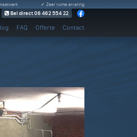
n maatwerk
✓ Zeer ruime ervaring
Bel direct 06 462 554 22
log
FAQ
Offerte
Contact