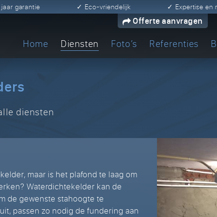
0 jaar garantie
✓ Eco-vriendelijk
✓ Expertise e
Offerte aanvragen
Home
Diensten
Foto’s
Referenties
B
ders
alle diensten
 kelder, maar is het plafond te laag om
werken? Waterdichtekelder kan de
om de gewenste stahoogte te
 uit, passen zo nodig de fundering aan