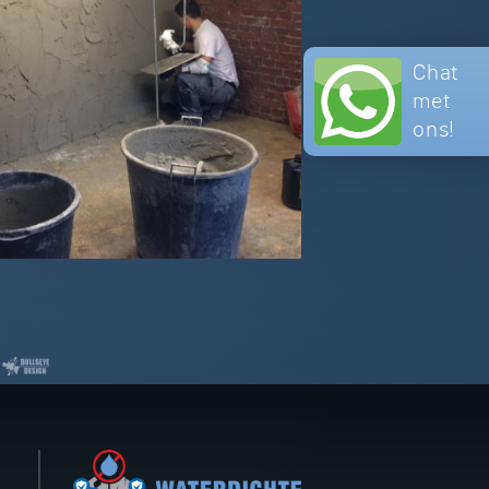
Chat
met
ons!