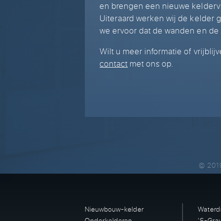
en brengen een nieuwe keldervl
Uiteraard werken wij de kelder
we ervoor dat de wanden en de vl
Wilt u meer informatie of vrijb
contact
met ons op.
© 201
Nieuwbouw-kelder
Waterd
Onderkelderen
’S-Gra