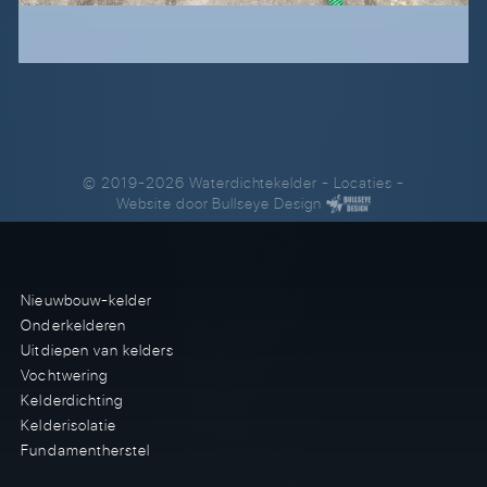
© 2019-2026 Waterdichtekelder
-
Locaties
-
Website door
Bullseye Design
Nieuwbouw-kelder
Onderkelderen
Uitdiepen van kelders
Vochtwering
Kelderdichting
Kelderisolatie
Fundamentherstel