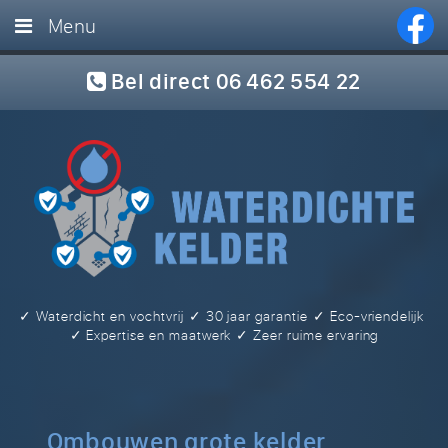
Menu
Home
Bel direct 06 462 554 22
Diensten
Foto’s
Referenties
Blog
FAQ
✓ Waterdicht en vochtvrij
✓ 30 jaar garantie
✓ Eco-vriendelijk
Offerte
✓ Expertise en maatwerk
✓ Zeer ruime ervaring
Contact
Ombouwen grote kelder