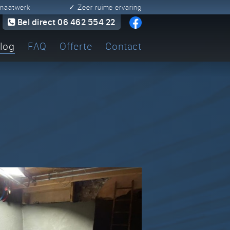
n maatwerk
✓ Zeer ruime ervaring
Bel direct 06 462 554 22
log
FAQ
Offerte
Contact