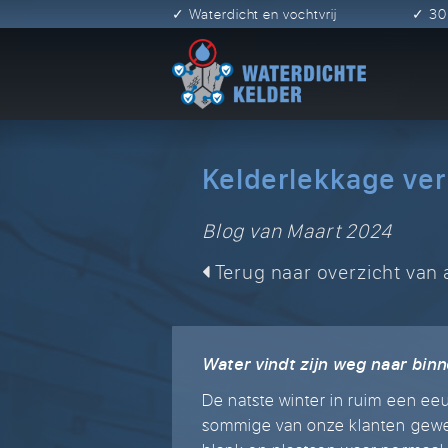
✓ Waterdicht en vochtvrij
✓ 3
Kelderlekkage ve
Blog van Maart 2024
Terug naar overzicht van a
Water vindt zijn weg naar bin
De natste winter in ruim een ee
sommige van onze klanten gewet