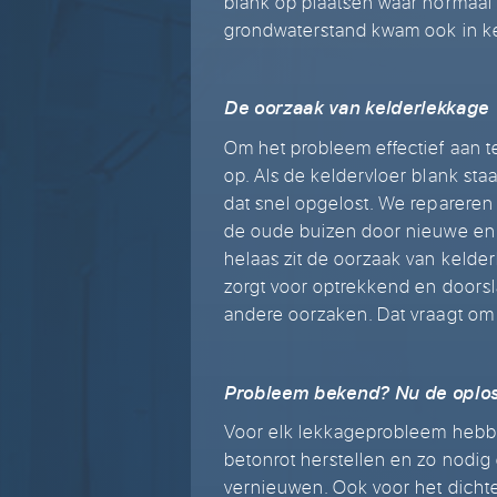
blank op plaatsen waar normaal
grondwaterstand kwam ook in kel
De oorzaak van kelderlekkage
Om het probleem effectief aan t
op. Als de keldervloer blank sta
dat snel opgelost. We repareren
de oude buizen door nieuwe en
helaas zit de oorzaak van kelde
zorgt voor optrekkend en doorsla
andere oorzaken. Dat vraagt om 
Probleem bekend? Nu de oplos
Voor elk lekkageprobleem hebb
betonrot herstellen en zo nodi
vernieuwen. Ook voor het dicht