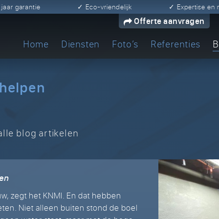
0 jaar garantie
✓ Eco-vriendelijk
✓ Expertise e
Offerte aanvragen
Home
Diensten
Foto’s
Referenties
B
rhelpen
lle blog artikelen
nen
uw, zegt het KNMI. En dat hebben
en. Niet alleen buiten stond de boel