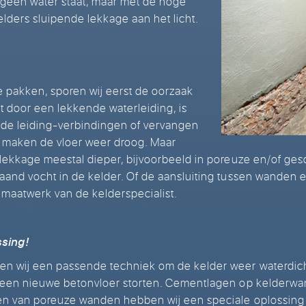
 geen water staat, maar met de hoge
ders sluipende lekkage aan het licht.
e pakken, sporen wij eerst de oorzaak
at door een lekkende waterleiding, is
 de leiding-verbindingen of vervangen
 maken de vloer weer droog. Maar
rlekkage meestal dieper, bijvoorbeeld in poreuze en/of ge
and vocht in de kelder. Of de aansluiting tussen wanden en 
maatwerk van de kelderspecialist.
sing!
en wij een passende techniek om de kelder weer waterdic
g een nieuwe betonvloer storten. Cementlagen op kelderw
en van poreuze wanden hebben wij een speciale oplossing