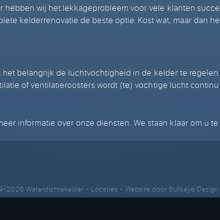
er hebben wij het lekkageprobleem voor vele klanten succes
plete kelderrenovatie de beste optie. Kost wat, maar dan h
 is het belangrijk de luchtvochtigheid in de kelder te regel
latie of ventilatieroosters wordt (te) vochtige lucht contin
eer informatie over onze diensten. We staan klaar om u te
9-2026 Waterdichtekelder
-
Locaties
- Website door
Bullseye Design