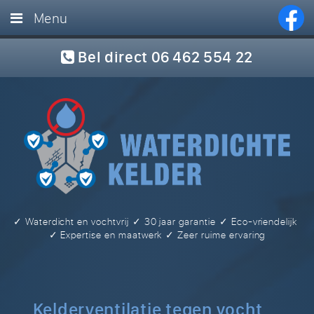
Menu
Home
Bel direct 06 462 554 22
Diensten
Foto’s
Referenties
Blog
FAQ
✓ Waterdicht en vochtvrij
✓ 30 jaar garantie
✓ Eco-vriendelijk
Offerte
✓ Expertise en maatwerk
✓ Zeer ruime ervaring
Contact
Kelderventilatie tegen vocht