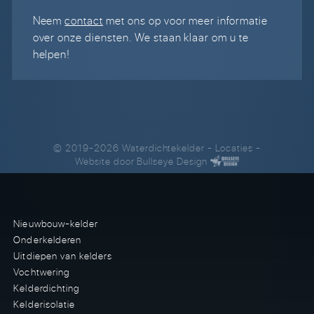
Neem
contact
met ons op voor meer informatie
over onze diensten. We staan klaar om u te
helpen!
© 2019-2026 Waterdichtekelder
-
Locaties
-
Website door
Bullseye Design
Nieuwbouw-kelder
Onderkelderen
Uitdiepen van kelders
Vochtwering
Kelderdichting
Kelderisolatie