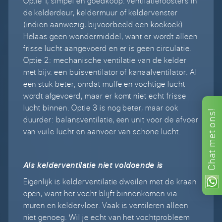
Optie 1, simpel en goedkoop: ventilatieroosters in
de kelderdeur, keldermuur of keldervenster
(indien aanwezig, bijvoorbeeld een koekoek).
Helaas geen wondermiddel, want er wordt alleen
frisse lucht aangevoerd en er is geen circulatie.
Optie 2: mechanische ventilatie van de kelder
met bijv. een buisventilator of kanaalventilator. Al
een stuk beter, omdat muffe en vochtige lucht
wordt afgevoerd, maar er komt niet echt frisse
lucht binnen. Optie 3 is nog beter, maar ook
ons!
duurder: balansventilatie, een unit voor de afvoer
van vuile lucht en aanvoer van schone lucht.
met
Chat
Als kelderventilatie niet voldoende is
Eigenlijk is kelderventilatie dweilen met de kraan
open, want het vocht blijft binnenkomen via
muren en keldervloer. Vaak is ventileren alleen
niet genoeg. Wil je echt van het vochtprobleem