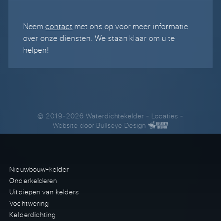
Neem
contact
met ons op voor meer informatie
over onze diensten. We staan klaar om u te
helpen!
© 2019-2026 Waterdichtekelder
-
Locaties
-
Website door
Bullseye Design
Nieuwbouw-kelder
Onderkelderen
Uitdiepen van kelders
Vochtwering
Kelderdichting