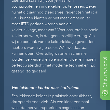
Uiteraard staan wij voor je klaar om
vochtproblemen in de kelder op te lossen. Zeker
nu het dit jaar nog steeds veel regent (en het is al
juni) kunnen klanten er niet meer omheen: er
moet IETS gedaan worden aan die
kelderlekkage, maar wat? Voor ons, professionele
kelderbouwers, is dat geen moeilijke vraag. Als
wij de oorzaak van de kelderlekkage gevonden
hebben, weten wij precies WAT we daaraan
kunnen doen. Overtollig water en schimmel
ons!
worden verwijderd en we maken vloer en muren
perfect waterdicht met moderne technieken. Zo
met
gezegd, zo gedaan!
Chat
Van lekkende kelder naar leefruimte
Een lekkende kelder is praktisch onbruikbaar,
dat spreekt voor zich. Als een klant eenmaal
weet dat het vochtprobleem opgelost kan