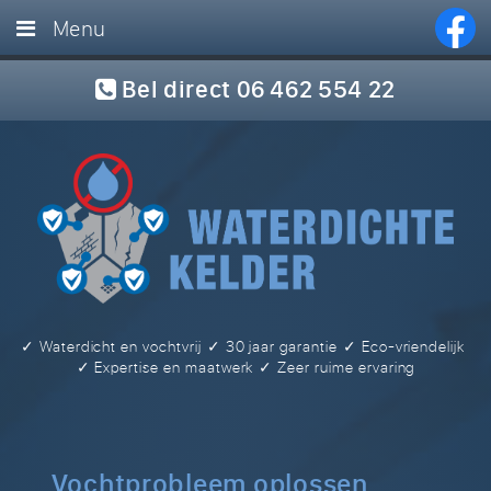
Menu
Home
Bel direct 06 462 554 22
Diensten
Foto’s
Referenties
Blog
FAQ
✓ Waterdicht en vochtvrij
✓ 30 jaar garantie
✓ Eco-vriendelijk
Offerte
✓ Expertise en maatwerk
✓ Zeer ruime ervaring
Contact
Vochtprobleem oplossen