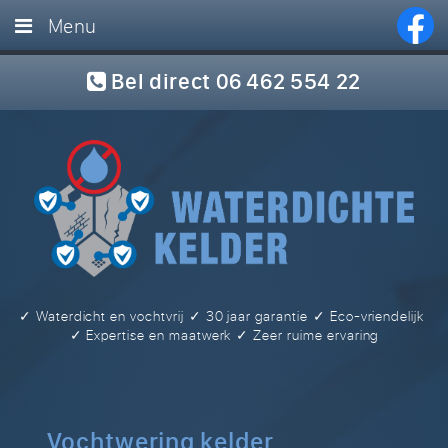
Menu
Home
Bel direct 06 462 554 22
Diensten
Foto’s
Referenties
Blog
FAQ
✓ Waterdicht en vochtvrij
✓ 30 jaar garantie
✓ Eco-vriendelijk
Offerte
✓ Expertise en maatwerk
✓ Zeer ruime ervaring
Contact
Vochtwering kelder