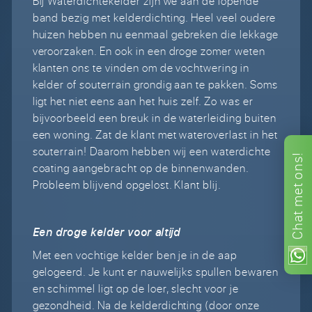
Bij Waterdichtekelder zijn we aan de lopende
band bezig met kelderdichting. Heel veel oudere
huizen hebben nu eenmaal gebreken die lekkage
veroorzaken. En ook in een droge zomer weten
klanten ons te vinden om de vochtwering in
kelder of souterrain grondig aan te pakken. Soms
ligt het niet eens aan het huis zelf. Zo was er
bijvoorbeeld een breuk in de waterleiding buiten
een woning. Zat de klant met wateroverlast in het
souterrain! Daarom hebben wij een waterdichte
ons!
coating aangebracht op de binnenwanden.
Probleem blijvend opgelost. Klant blij.
met
Chat
Een droge kelder voor altijd
Met een vochtige kelder ben je in de aap
gelogeerd. Je kunt er nauwelijks spullen bewaren
en schimmel ligt op de loer, slecht voor je
gezondheid. Na de kelderdichting (door onze