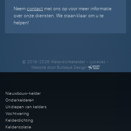
Neem
contact
met ons op voor meer informatie
over onze diensten. We staan klaar om u te
helpen!
© 2019-2026 Waterdichtekelder
-
Locaties
-
Website door
Bullseye Design
Nieuwbouw-kelder
Onderkelderen
Uitdiepen van kelders
Vochtwering
Kelderdichting
Kelderisolatie